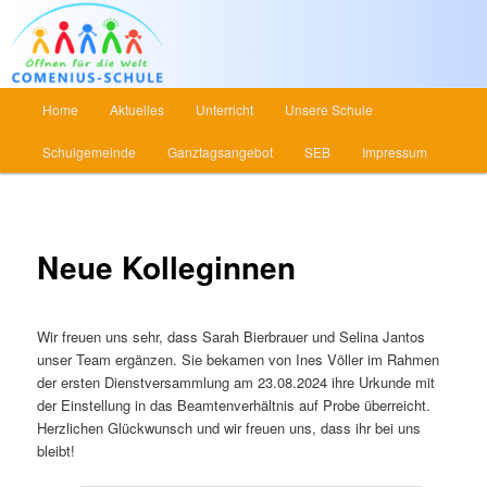
Main menu
Home
Aktuelles
Unterricht
Unsere Schule
Skip to primary content
Skip to secondary content
Schulgemeinde
Ganztagsangebot
SEB
Impressum
Neue Kolleginnen
Wir freuen uns sehr, dass Sarah Bierbrauer und Selina Jantos
unser Team ergänzen. Sie bekamen von Ines Völler im Rahmen
der ersten Dienstversammlung am 23.08.2024 ihre Urkunde mit
der Einstellung in das Beamtenverhältnis auf Probe überreicht.
Herzlichen Glückwunsch und wir freuen uns, dass ihr bei uns
bleibt!