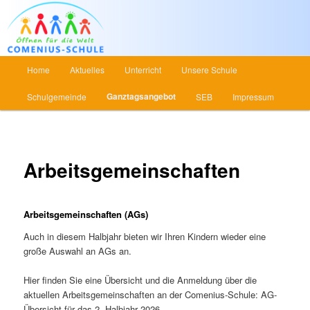
Main menu
Home
Aktuelles
Unterricht
Unsere Schule
Skip to primary content
Skip to secondary content
Ganztagsangebot
Schulgemeinde
SEB
Impressum
Arbeitsgemeinschaften
Arbeitsgemeinschaften (AGs)
Auch in diesem Halbjahr bieten wir Ihren Kindern wieder eine
große Auswahl an AGs an.
Hier finden Sie eine Übersicht und die Anmeldung über die
aktuellen Arbeitsgemeinschaften an der Comenius-Schule: AG-
Übersicht für das 2. Halbjahr 2026